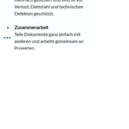
Verlust, Diebstahl und technischen 
Defekten geschützt.
Zusammenarbeit
Teile Dokumente ganz einfach mit 
anderen und arbeite gemeinsam an 
Projekten.
Wichtig: 
Achte darauf, ob dein Tarif bei 
deinem Cloud-Anbieter eine 
Datensicherung beinhaltet.
Ich speichere meine Daten übrigens bei 
fileee
, das ist ein DSGVO- und GoBD-
konformes Dokumentenmanagement-
System in der Cloud mit Schnittstellen zu 
verschiedensten anderen Tools, wie z.B. 
Lexware Office.