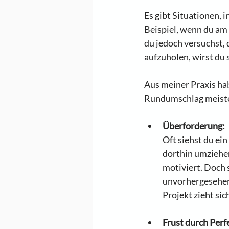
Es gibt Situationen, i
Beispiel, wenn du am
du jedoch versuchst,
aufzuholen, wirst du 
Aus meiner Praxis ha
Rundumschlag meiste
Überforderung:
Oft siehst du ei
dorthin umziehen
motiviert. Doch s
unvorhergesehene
Projekt zieht si
Frust durch Perf