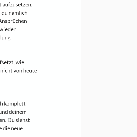
 aufzusetzen, 
 du nämlich 
 Ansprüchen 
wieder 
dung.
setzt, wie 
nicht von heute 
h komplett 
 und deinem 
en. Du siehst 
 die neue 