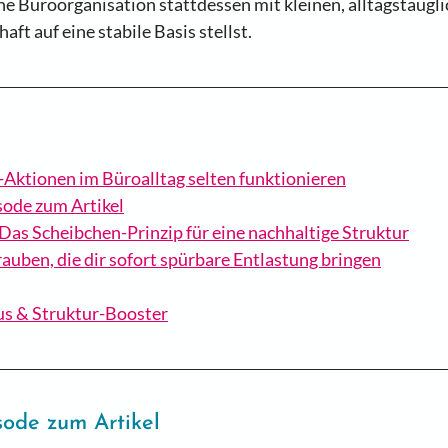
e Büroorganisation stattdessen mit kleinen, alltagstaugli
ft auf eine stabile Basis stellst.
ktionen im Büroalltag selten funktionieren
sode zum Artikel
 Das Scheibchen-Prinzip für eine nachhaltige Struktur
rauben, die dir sofort spürbare Entlastung bringen
us & Struktur-Booster
sode zum Artikel