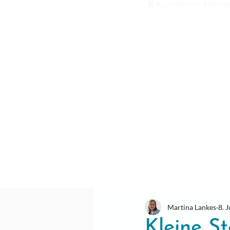
📆 Kostenlose Infove
Martina Lankes
8. J
Kleine St