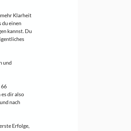
 mehr Klarheit 
 du einen 
gen kannst. Du 
igentliches 
n und 
 66 
es dir also 
 und nach 
rste Erfolge, 