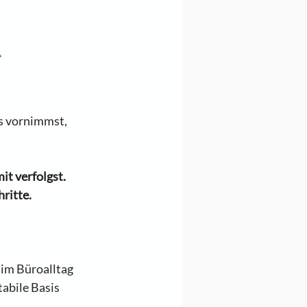
 
s vornimmst, 
t verfolgst. 
itte.  
im Büroalltag 
tabile Basis 