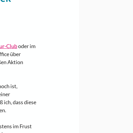
ur-Club
 oder im 
fice über 
ßen Aktion 
ch ist, 
iner 
 ich, dass diese 
n. 
tens im Frust 