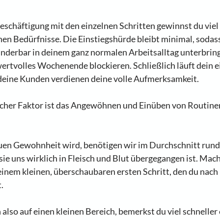
eschäftigung mit den einzelnen Schritten gewinnst du viel
hen Bedürfnisse. Die Einstiegshürde bleibt minimal, sodass
underbar in deinem ganz normalen Arbeitsalltag unterbrin
wertvolles Wochenende blockieren. Schließlich läuft dein e
deine Kunden verdienen deine volle Aufmerksamkeit.  
icher Faktor ist das Angewöhnen und Einüben von Routine
euen Gewohnheit wird, benötigen wir im Durchschnitt rund
ie uns wirklich in Fleisch und Blut übergegangen ist. Mach 
 einem kleinen, überschaubaren ersten Schritt, den du nach
.
also auf einen kleinen Bereich, bemerkst du viel schneller e