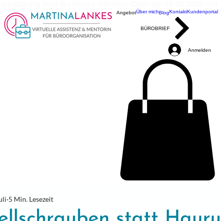
ranstaltung zum Business-Struktur-Club am 05.08.2026 um 10
Über mich
Kontakt
Kundenportal
Angebot
Blog
BÜROBRIEF
Anmelden
uli
5 Min. Lesezeit
ellschrauben statt Hauru