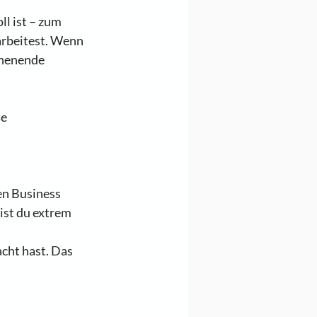
ll ist – zum 
rbeitest. Wenn 
chenende 
e 
en Business 
ist du extrem 
cht hast. Das 