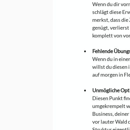
Wenn du dir vorn
schlägt diese Er
merkst, dass die
genügt, verliers
komplett von vor
Fehlende Übungs
Wenn du in einer
willst du diesen
auf morgen in Fl
Unmögliche Opt
Diesen Punkt fin
umgekrempelt wur
Business, deiner 
vor lauter Wald 
Struktur eigentl