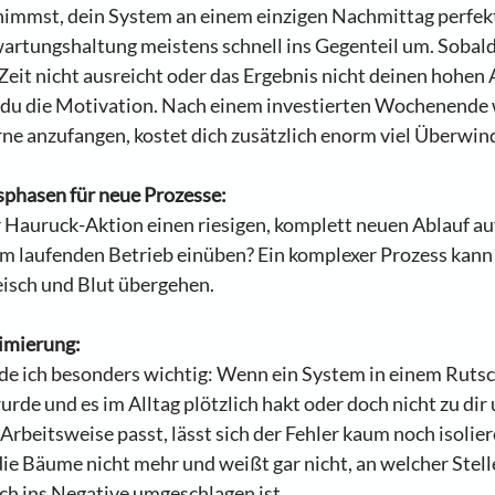
immst, dein System an einem einzigen Nachmittag perfekt
wartungshaltung meistens schnell ins Gegenteil um. Sobald
 Zeit nicht ausreicht oder das Ergebnis nicht deinen hohen
t du die Motivation. Nach einem investierten Wochenende 
ne anzufangen, kostet dich zusätzlich enorm viel Überwin
phasen für neue Prozesse:
 Hauruck-Aktion einen riesigen, komplett neuen Ablauf auf
 im laufenden Betrieb einüben? Ein komplexer Prozess kann 
eisch und Blut übergehen.  
imierung:
de ich besonders wichtig: Wenn ein System in einem Rutsc
de und es im Alltag plötzlich hakt oder doch nicht zu dir
Arbeitsweise passt, lässt sich der Fehler kaum noch isolier
die Bäume nicht mehr und weißt gar nicht, an welcher Stelle
ich ins Negative umgeschlagen ist.