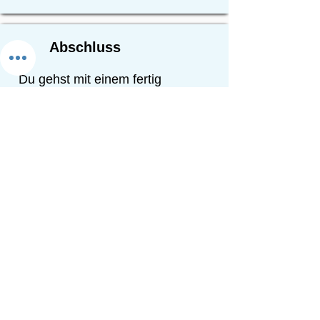
Abschluss
Du gehst mit einem fertig
eingerichteten Ergebnis und ohne
rauchenden Kopf aus der Session.
✨ 100% maßgeschneidert auf deinen
persönlichen Workflow und deine
echten Daten.
Wer dich im Umsetzungs-
Sprint begleitet
Ich bin Martina – seit 2008