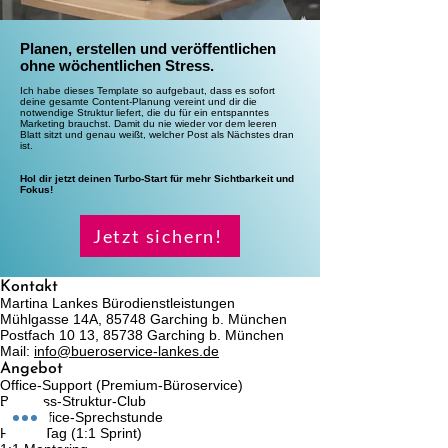
Planen, erstellen und veröffentlichen
ohne wöchentlichen Stress.
Ich habe dieses Template so aufgebaut, dass es sofort
deine gesamte Content-Planung vereint und dir die
notwendige Struktur liefert, die du für ein entspanntes
Marketing brauchst. Damit du nie wieder vor dem leeren
Blatt sitzt und genau weißt, welcher Post als Nächstes dran
ist.
Hol dir jetzt deinen Turbo-Start für mehr Sichtbarkeit und
Fokus!
Jetzt sichern!
Kontakt
Martina Lankes Bürodienstleistungen
Mühlgasse 14A, 85748 Garching b. München
Postfach 10 13, 85738 Garching b. München
Mail:
info@bueroservice-lankes.de
Angebot
Office-Support (Premium-Büroservice)
Business-Struktur-Club
SOS Office-Sprechstunde
Fokus-Tag (1:1 Sprint)