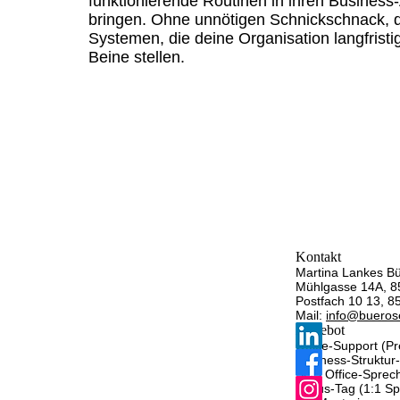
funktionierende Routinen in ihren Business-
bringen. Ohne unnötigen Schnickschnack, d
Systemen, die deine Organisation langfristig
Beine stellen.
Kontakt
Martina Lankes Bü
Mühlgasse 14A, 8
Postfach 10 13, 
Mail:
info@buerose
Angebot
Office-Support (P
Business-Struktur
SOS Office-Sprec
Fokus-Tag (1:1 Spr