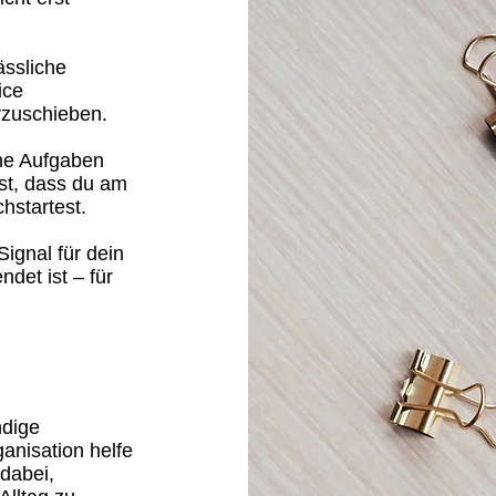
ässliche
ice
rzuschieben.
ne Aufgaben
st, dass du am
hstartest.
Signal für dein
det ist – für
ndige
ganisation helfe
dabei,