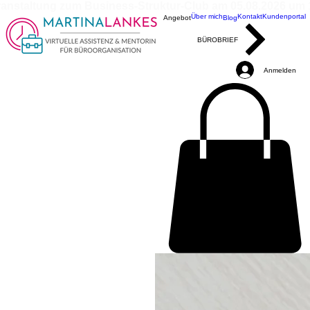
ranstaltung zum Business-Struktur-Club am 05.08.2026 um 10
Über mich
Kontakt
Kundenportal
Angebot
Blog
BÜROBRIEF
Anmelden