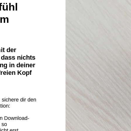
fühl
am
it der
 dass nichts
ng in deiner
freien Kopf
 sichere dir den
tion:
en Download-
 so
icht erst