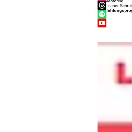
1:1 Mentoring
Juristischer Schre
Empfehlungspr