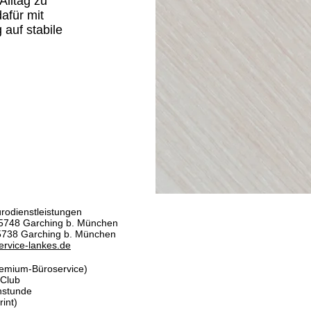
Alltag zu
afür mit
 auf stabile
rodienstleistungen
5748 Garching b. München
85738 Garching b. München
rvice-lankes.de
remium-Büroservice)
-Club
hstunde
int)