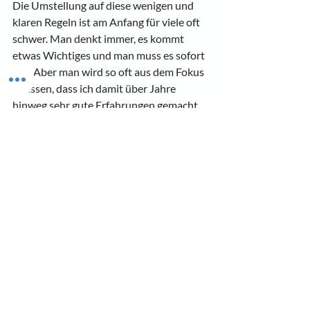
Die Umstellung auf diese wenigen und 
klaren Regeln ist am Anfang für viele oft 
schwer. Man denkt immer, es kommt 
etwas Wichtiges und man muss es sofort 
tun. Aber man wird so oft aus dem Fokus 
gerissen, dass ich damit über Jahre 
hinweg sehr gute Erfahrungen gemacht 
habe.
Denk dran: Mit diesen wenigen klaren 
Regeln und Routinen wirst du dein E-
Mail-Postfach ganz bestimmt in den 
Griff bekommen.
4) Fazit
Drei klare Schritte für deinen digitalen 