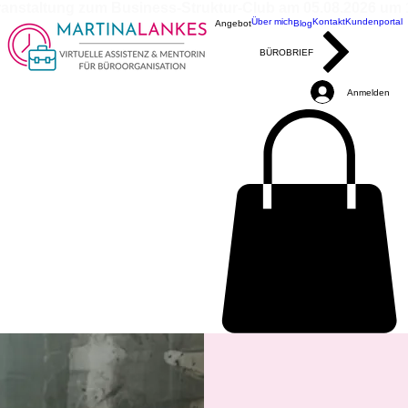
ranstaltung zum Business-Struktur-Club am 05.08.2026 um 10
Über mich
Kontakt
Kundenportal
Angebot
Blog
BÜROBRIEF
Anmelden