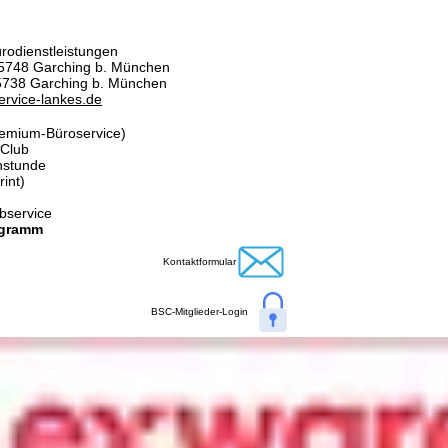
rodienstleistungen
5748 Garching b. München
85738 Garching b. München
rvice-lankes.de
remium-Büroservice)
-Club
hstunde
int)
ibservice
ogramm
Kontaktformular
BSC-Mitglieder-Login