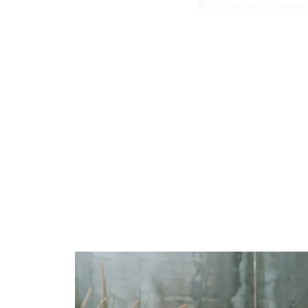
📆 Kostenlose Infove