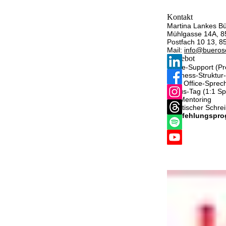
Kontakt
Martina Lankes Bü
Mühlgasse 14A, 8
Postfach 10 13, 
Mail:
info@buerose
Angebot
Office-Support (P
Business-Struktur
SOS Office-Sprec
Fokus-Tag (1:1 Spr
1:1 Mentoring
Juristischer Schre
Empfehlungspr