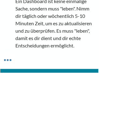
Ein Dashboard ist keine einmalige 
Sache, sondern muss "leben". Nimm 
dir täglich oder wöchentlich 5-10 
Minuten Zeit, um es zu aktualisieren 
und zu überprüfen. Es muss "leben", 
damit es dir dient und dir echte 
Entscheidungen ermöglicht.
Dein Business entwickelt sich – dein 
Dashboard sollte das auch tun. Scheue dich 
nicht, es anzupassen, wenn sich deine 
Bedürfnisse ändern. Flexibilität ist hier der 
Schlüssel.
Häufige Fehler vermeiden 